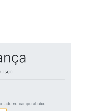
ança
nosco.
ao lado no campo abaixo