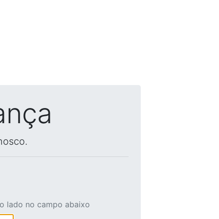
ança
nosco.
ao lado no campo abaixo