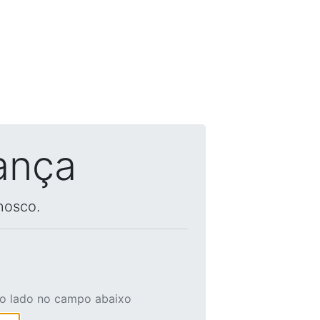
ança
nosco.
ao lado no campo abaixo