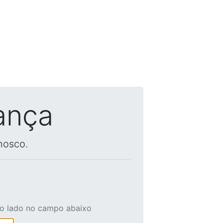
ança
nosco.
ao lado no campo abaixo