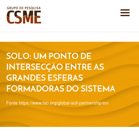
SOLO: UM PONTO DE
INTERSECÇÃO ENTRE AS
GRANDES ESFERAS
FORMADORAS DO SISTEMA
Fonte https://www.fao.org/global-soil-partnership/en/