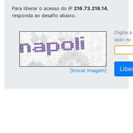
Para liberar o acesso
do IP
216.73.216.14
,
responda ao desafio abaixo.
Digite 
lado no
[trocar imagem]