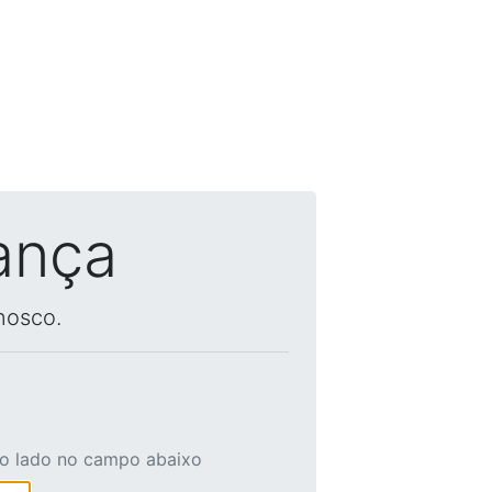
ança
nosco.
ao lado no campo abaixo